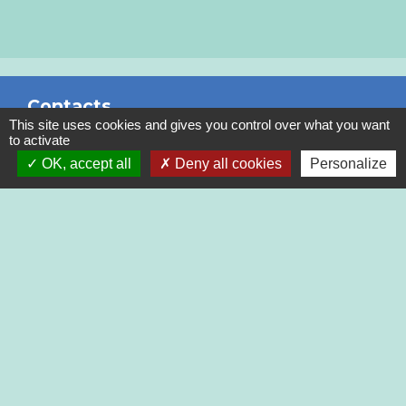
Contacts
This site uses cookies and gives you control over what you want
to activate
Commune de Bibost
OK, accept all
Deny all cookies
Personalize
1, place de la mairie
69690 Bibost - FRANCE
+33 4 74 70 76 07
Contact par formulaire
Horaires :
Lundi de 9h00 à 12h00
Mercredi de 14h00 à 18h00
Vendredi de 14h00 à 17h30