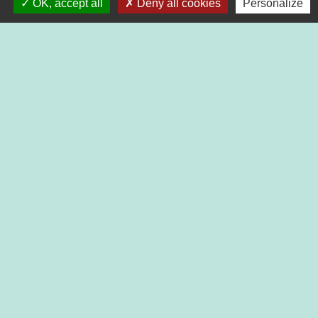
OK, accept all
Deny all cookies
Personalize
Contacts
Commune de Bibost
1, place de la mairie
69690 Bibost - FRANCE
+33 4 74 70 76 07
Contact par formulaire
Horaires :
Lundi de 9h00 à 12h00
Mercredi de 14h00 à 18h00
Vendredi de 14h00 à 17h30