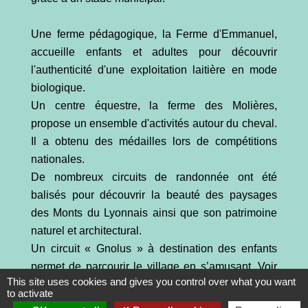
Une ferme pédagogique, la Ferme d'Emmanuel,
accueille enfants et adultes pour découvrir
l'authenticité d'une exploitation laitière en mode
biologique.
Un centre équestre, la ferme des Molières,
propose un ensemble d'activités autour du cheval.
Il a obtenu des médailles lors de compétitions
nationales.
De nombreux circuits de randonnée ont été
balisés pour découvrir la beauté des paysages
des Monts du Lyonnais ainsi que son patrimoine
naturel et architectural.
Un circuit « Gnolus » à destination des enfants
permet de parcourir le village en s’amusant. Voir
This site uses cookies and gives you control over what you want
rubrique "Randonnées".
to activate