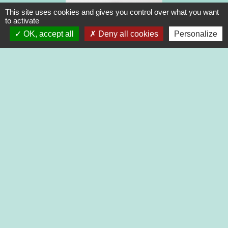
This site uses cookies and gives you control over what you want
to activate
OK, accept all
Deny all cookies
Personalize
Muriel Thévenet
Adjointe administrative :
accueil du public, état civil, urbanisme,
recensement militaire, élections,
cimetière, location salle, bénévole cantine,