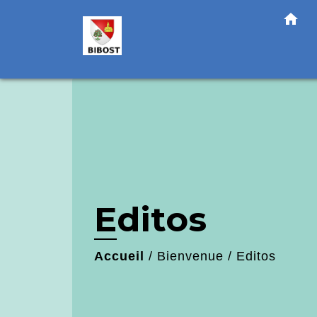
!-- Matomo -->
home
Editos
Accueil
/
Bienvenue
/
Editos