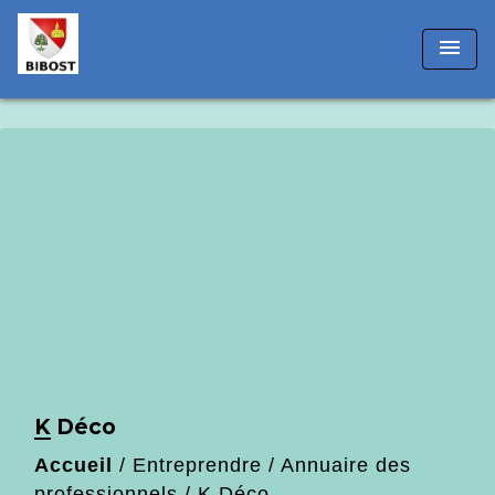
!-- Matomo -->
menu
K Déco
Accueil
/
Entreprendre
/
Annuaire des
professionnels
/
K Déco