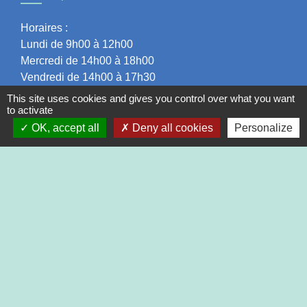
Horaires :
Lundi de 9h00 à 12h00
Mercredi de 14h00 à 18h00
Vendredi de 14h00 à 17h30
This site uses cookies and gives you control over what you want
to activate
OK, accept all
Deny all cookies
Personalize
Liens
Communauté de Communes du Pays de l'Arbresle
Office du Tourisme des Monts du Lyonnais
Mon Pays de l'Arbresle
ADMR
Mentions légales
-
Politique de confidentialité
-