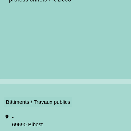
Bâtiments / Travaux publics
location_on
-
69690 Bibost